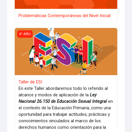
Problemáticas Contemporáneas del Nivel Inicial
Taller de ESI
4° AÑO
Taller de ESI
En este Taller abordaremos todo lo referido al
alcance y modos de aplicación de la
Ley
Nacional 26.150 de Educación Sexual Integral
en
el contexto de la Educación Primaria,
como una
oportunidad para trabajar actitudes, prácticas y
conocimientos vinculados al marco de los
derechos humanos como orientación para la