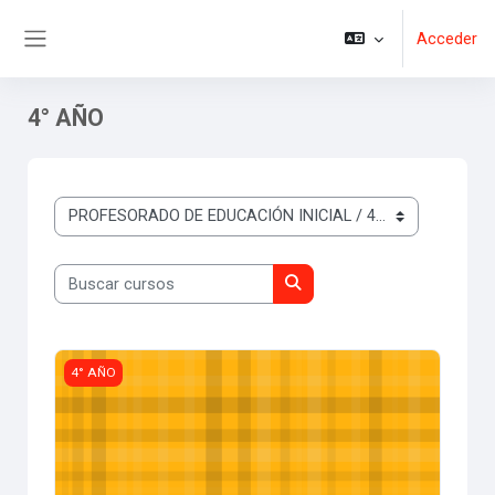
Salta al contenido principal
Acceder
Panel lateral
4° AÑO
Categorías
Buscar cursos
Buscar cursos
Cuidados Infantiles y Primeros Auxilios
4° AÑO